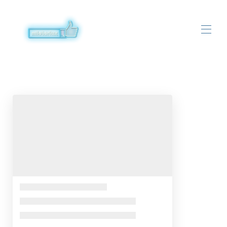
Startseite
Offenbach am Main
Offenbach am Main Bieber
Dreieich
Obertshausen
Heusenstamm
Klaipeda (LT)
Kontaktieren Sie uns
Hausordnung